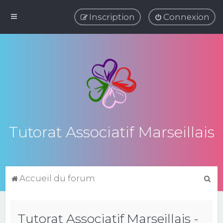
Inscription
Connexion
Tutorat Associatif Marseillais
R
Accueil du forum
e
c
Tutorat Associatif Marseillais -
h