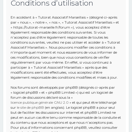
Conditions d’utilisation
e
r
En accédant à « Tutorat Associatif Marseillais » (désigné ci-après
c
par « nous », « notre », « nos », « Tutorat Associatif Marseillais » et
« https://tutorat-marseille.fr/forum »), vous acceptez d’être
h
légalement responsable des conditions suivantes. Si vous
n’acceptez pas d’être légalement responsable de toutes les
e
conditions suivantes, veuillez ne pas utiliser et accéder à « Tutorat
r
Associatif Marseillais ». Nous pouvons modifier ces conditions à
n’importe quel moment et nous essaierons de vous informer de
ces modifications, bien que nous vous conseillons de vérifier
régulièrement par vous-même. En effet, si vous continuez à
participer à « Tutorat Associatif Marseillais » après que des
modifications aient été effectuées, vous acceptez d’être
légalement responsable des conditions modifiées et mises à jour.
Nos forums sont développés par phpBB (désignés ci-après par
« logiciel phpBB » et « phpBB Limited ») qui est un logiciel de
forum de discussions déclaré sous la «
licence publique générale GNU 2.0
» et qui peut être téléchargé
sur
le site de phpBB
(en anglais). Le logiciel phpBB a pour seul
but de faciliter les discussions sur internet et phpBB Limited ne
peut en aucun cas être tenu comme responsable de la conduite et
du contenu que nous acceptons et que nous n’acceptons pas.
Pour plus d’informations concernant phpBB, veuillez consulter