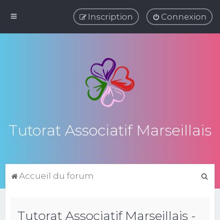
Inscription
Connexion
Tutorat Associatif Marseillais
R
Accueil du forum
e
c
Tutorat Associatif Marseillais -
h