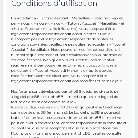
Conditions d’utilisation
e
r
En accédant à « Tutorat Associatif Marseillais » (désigné ci-après
c
par « nous », « notre », « nos », « Tutorat Associatif Marseillais » et
« https://tutorat-marseille.fr/forum »), vous acceptez d’être
h
légalement responsable des conditions suivantes. Si vous
n’acceptez pas d’être légalement responsable de toutes les
e
conditions suivantes, veuillez ne pas utiliser et accéder à « Tutorat
r
Associatif Marseillais ». Nous pouvons modifier ces conditions à
n’importe quel moment et nous essaierons de vous informer de
ces modifications, bien que nous vous conseillons de vérifier
régulièrement par vous-même. En effet, si vous continuez à
participer à « Tutorat Associatif Marseillais » après que des
modifications aient été effectuées, vous acceptez d’être
légalement responsable des conditions modifiées et mises à jour.
Nos forums sont développés par phpBB (désignés ci-après par
« logiciel phpBB » et « phpBB Limited ») qui est un logiciel de
forum de discussions déclaré sous la «
licence publique générale GNU 2.0
» et qui peut être téléchargé
sur
le site de phpBB
(en anglais). Le logiciel phpBB a pour seul
but de faciliter les discussions sur internet et phpBB Limited ne
peut en aucun cas être tenu comme responsable de la conduite et
du contenu que nous acceptons et que nous n’acceptons pas.
Pour plus d’informations concernant phpBB, veuillez consulter