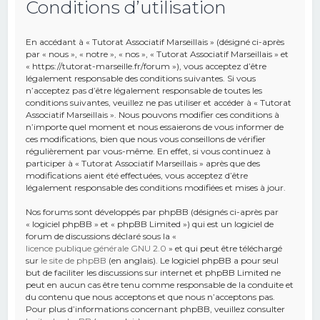
Conditions d’utilisation
e
r
En accédant à « Tutorat Associatif Marseillais » (désigné ci-après
c
par « nous », « notre », « nos », « Tutorat Associatif Marseillais » et
« https://tutorat-marseille.fr/forum »), vous acceptez d’être
h
légalement responsable des conditions suivantes. Si vous
n’acceptez pas d’être légalement responsable de toutes les
e
conditions suivantes, veuillez ne pas utiliser et accéder à « Tutorat
r
Associatif Marseillais ». Nous pouvons modifier ces conditions à
n’importe quel moment et nous essaierons de vous informer de
ces modifications, bien que nous vous conseillons de vérifier
régulièrement par vous-même. En effet, si vous continuez à
participer à « Tutorat Associatif Marseillais » après que des
modifications aient été effectuées, vous acceptez d’être
légalement responsable des conditions modifiées et mises à jour.
Nos forums sont développés par phpBB (désignés ci-après par
« logiciel phpBB » et « phpBB Limited ») qui est un logiciel de
forum de discussions déclaré sous la «
licence publique générale GNU 2.0
» et qui peut être téléchargé
sur
le site de phpBB
(en anglais). Le logiciel phpBB a pour seul
but de faciliter les discussions sur internet et phpBB Limited ne
peut en aucun cas être tenu comme responsable de la conduite et
du contenu que nous acceptons et que nous n’acceptons pas.
Pour plus d’informations concernant phpBB, veuillez consulter