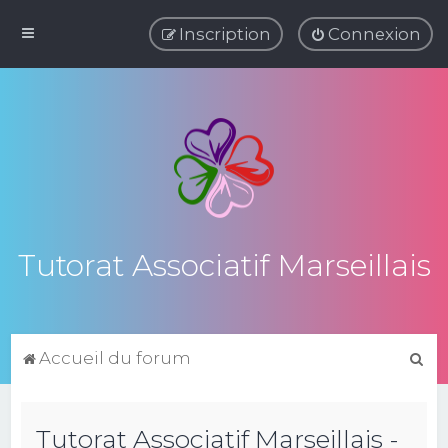
Inscription
Connexion
Tutorat Associatif Marseillais
R
Accueil du forum
e
c
Tutorat Associatif Marseillais -
h