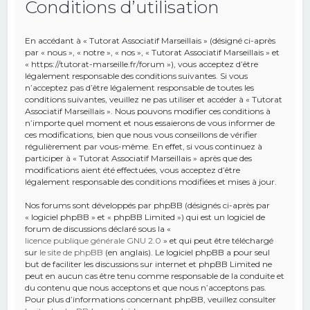
Conditions d’utilisation
e
r
En accédant à « Tutorat Associatif Marseillais » (désigné ci-après
c
par « nous », « notre », « nos », « Tutorat Associatif Marseillais » et
« https://tutorat-marseille.fr/forum »), vous acceptez d’être
h
légalement responsable des conditions suivantes. Si vous
n’acceptez pas d’être légalement responsable de toutes les
e
conditions suivantes, veuillez ne pas utiliser et accéder à « Tutorat
r
Associatif Marseillais ». Nous pouvons modifier ces conditions à
n’importe quel moment et nous essaierons de vous informer de
ces modifications, bien que nous vous conseillons de vérifier
régulièrement par vous-même. En effet, si vous continuez à
participer à « Tutorat Associatif Marseillais » après que des
modifications aient été effectuées, vous acceptez d’être
légalement responsable des conditions modifiées et mises à jour.
Nos forums sont développés par phpBB (désignés ci-après par
« logiciel phpBB » et « phpBB Limited ») qui est un logiciel de
forum de discussions déclaré sous la «
licence publique générale GNU 2.0
» et qui peut être téléchargé
sur
le site de phpBB
(en anglais). Le logiciel phpBB a pour seul
but de faciliter les discussions sur internet et phpBB Limited ne
peut en aucun cas être tenu comme responsable de la conduite et
du contenu que nous acceptons et que nous n’acceptons pas.
Pour plus d’informations concernant phpBB, veuillez consulter