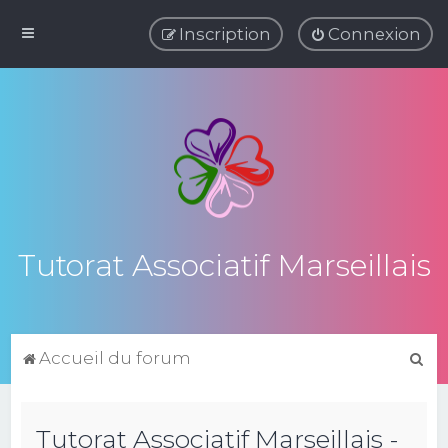
Inscription
Connexion
Tutorat Associatif Marseillais
R
Accueil du forum
e
c
Tutorat Associatif Marseillais -
h