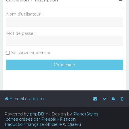
Nom d’utilisateur :
Mot de passe :
Se souvenir de moi
Accueil du forum
Powered by
phpBB
™
• Design by
PlanetStyles
Icônes créées par Freepik - Flaticon
Traduction française officielle
©
Qiaeru