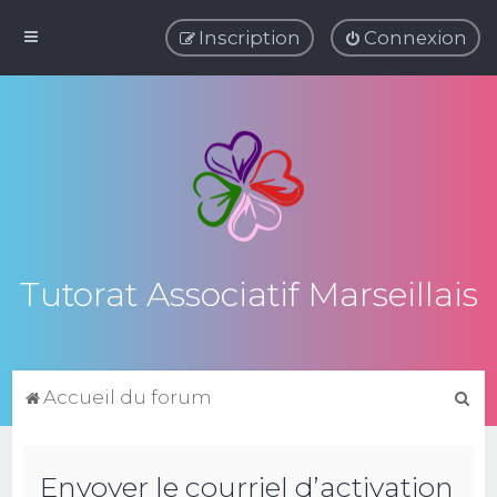
Inscription
Connexion
Tutorat Associatif Marseillais
R
Accueil du forum
e
c
Envoyer le courriel d’activation
h