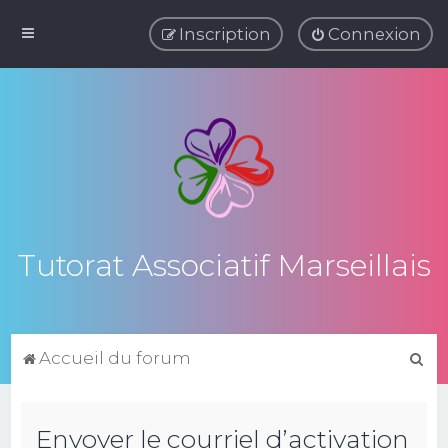
Inscription
Connexion
Tutorat Associatif Marseillais
R
Accueil du forum
e
c
Envoyer le courriel d’activation
h