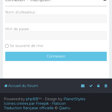
Nom d’utilisateur :
Mot de passe :
Se souvenir de moi
Accueil du forum
Powered by
phpBB
™
• Design by
PlanetStyles
Icônes créées par Freepik - Flaticon
Traduction française officielle
©
Qiaeru