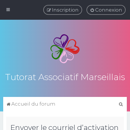
Inscription
Connexion
Tutorat Associatif Marseillais
R
Accueil du forum
e
c
Envoyer le courriel d’activation
h