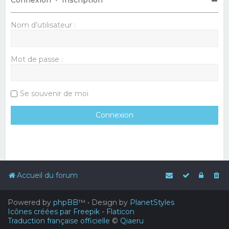
Nom d’utilisateur :
Mot de passe :
Se souvenir de moi
Accueil du forum
Powered by
phpBB
™
• Design by
PlanetStyles
Icônes créées par Freepik - Flaticon
Traduction française officielle
©
Qiaeru