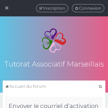
Inscription
Connexion
Tutorat Associatif Marseillais
R
Accueil du forum
e
c
Envoyer le courriel d’activation
h