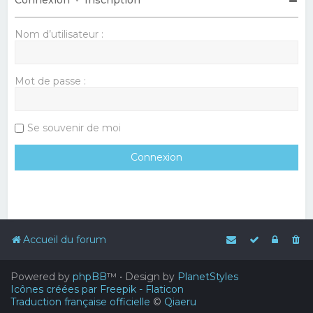
Nom d’utilisateur :
Mot de passe :
Se souvenir de moi
Accueil du forum
Powered by
phpBB
™
• Design by
PlanetStyles
Icônes créées par Freepik - Flaticon
Traduction française officielle
©
Qiaeru