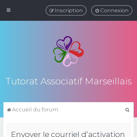
Inscription
Connexion
Tutorat Associatif Marseillais
R
Accueil du forum
e
c
Envoyer le courriel d’activation
h