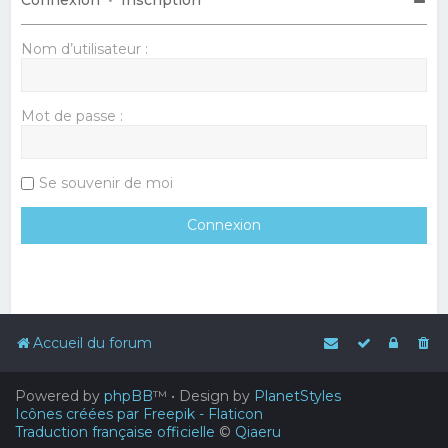
Nom d’utilisateur :
Mot de passe :
Se souvenir de moi
Accueil du forum
Powered by
phpBB
™
• Design by
PlanetStyles
Icônes créées par Freepik - Flaticon
Traduction française officielle
©
Qiaeru