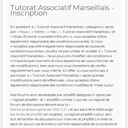
Tutorat Associatif Marseillais -
e
Inscription
r
c
En accédant à « Tutorat Associatif Marseillais » (désigné ci-après
h
par « nous », « notre », « nos », « Tutorat Associatif Marseillais » et
« https://tutorat-marseille.fr/forum »), vous acceptez d’être
e
légalement responsable des conditions suivantes. Si vous
r
n’acceptez pas d’être légalement responsable de toutes les
conditions suivantes, veuillez ne pas utiliser et accéder à « Tutorat
Associatif Marseillais ». Nous pouvons modifier ces conditions à
n’importe quel moment et nous essaierons de vous informer de
ces modifications, bien que nous vous conseillons de vérifier
régulièrement par vous-même. En effet, si vous continuez à
participer à « Tutorat Associatif Marseillais » après que des
modifications aient été effectuées, vous acceptez d’être
légalement responsable des conditions modifiées et mises à jour.
Nos forums sont développés par phpBB (désignés ci-après par
« logiciel phpBB » et « phpBB Limited ») qui est un logiciel de
forum de discussions déclaré sous la «
licence publique générale GNU 2.0
» et qui peut être téléchargé
sur
le site de phpBB
(en anglais). Le logiciel phpBB a pour seul
but de faciliter les discussions sur internet et phpBB Limited ne
peut en aucun cas être tenu comme responsable de la conduite et