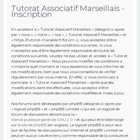
Tutorat Associatif Marseillais -
e
Inscription
r
c
En accédant à « Tutorat Associatif Marseillais » (désigné ci-après
h
par « nous », « notre », « nos », « Tutorat Associatif Marseillais » et
« https://tutorat-marseille.fr/forum »), vous acceptez d’être
e
légalement responsable des conditions suivantes. Si vous
r
n’acceptez pas d’être légalement responsable de toutes les
conditions suivantes, veuillez ne pas utiliser et accéder à « Tutorat
Associatif Marseillais ». Nous pouvons modifier ces conditions à
n’importe quel moment et nous essaierons de vous informer de
ces modifications, bien que nous vous conseillons de vérifier
régulièrement par vous-même. En effet, si vous continuez à
participer à « Tutorat Associatif Marseillais » après que des
modifications aient été effectuées, vous acceptez d’être
légalement responsable des conditions modifiées et mises à jour.
Nos forums sont développés par phpBB (désignés ci-après par
« logiciel phpBB » et « phpBB Limited ») qui est un logiciel de
forum de discussions déclaré sous la «
licence publique générale GNU 2.0
» et qui peut être téléchargé
sur
le site de phpBB
(en anglais). Le logiciel phpBB a pour seul
but de faciliter les discussions sur internet et phpBB Limited ne
peut en aucun cas être tenu comme responsable de la conduite et