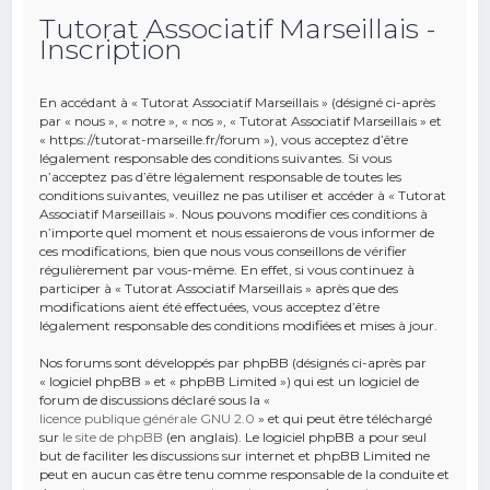
Tutorat Associatif Marseillais -
e
Inscription
r
c
En accédant à « Tutorat Associatif Marseillais » (désigné ci-après
h
par « nous », « notre », « nos », « Tutorat Associatif Marseillais » et
« https://tutorat-marseille.fr/forum »), vous acceptez d’être
e
légalement responsable des conditions suivantes. Si vous
r
n’acceptez pas d’être légalement responsable de toutes les
conditions suivantes, veuillez ne pas utiliser et accéder à « Tutorat
Associatif Marseillais ». Nous pouvons modifier ces conditions à
n’importe quel moment et nous essaierons de vous informer de
ces modifications, bien que nous vous conseillons de vérifier
régulièrement par vous-même. En effet, si vous continuez à
participer à « Tutorat Associatif Marseillais » après que des
modifications aient été effectuées, vous acceptez d’être
légalement responsable des conditions modifiées et mises à jour.
Nos forums sont développés par phpBB (désignés ci-après par
« logiciel phpBB » et « phpBB Limited ») qui est un logiciel de
forum de discussions déclaré sous la «
licence publique générale GNU 2.0
» et qui peut être téléchargé
sur
le site de phpBB
(en anglais). Le logiciel phpBB a pour seul
but de faciliter les discussions sur internet et phpBB Limited ne
peut en aucun cas être tenu comme responsable de la conduite et