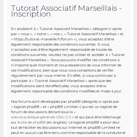
Tutorat Associatif Marseillais -
e
Inscription
r
c
En accédant à « Tutorat Associatif Marseillais » (désigné ci-après
h
par « nous », « notre », « nos », « Tutorat Associatif Marseillais » et
« https://tutorat-marseille.fr/forum »), vous acceptez d’être
e
légalement responsable des conditions suivantes. Si vous
r
n’acceptez pas d’être légalement responsable de toutes les
conditions suivantes, veuillez ne pas utiliser et accéder à « Tutorat
Associatif Marseillais ». Nous pouvons modifier ces conditions à
n’importe quel moment et nous essaierons de vous informer de
ces modifications, bien que nous vous conseillons de vérifier
régulièrement par vous-même. En effet, si vous continuez à
participer à « Tutorat Associatif Marseillais » après que des
modifications aient été effectuées, vous acceptez d’être
légalement responsable des conditions modifiées et mises à jour.
Nos forums sont développés par phpBB (désignés ci-après par
« logiciel phpBB » et « phpBB Limited ») qui est un logiciel de
forum de discussions déclaré sous la «
licence publique générale GNU 2.0
» et qui peut être téléchargé
sur
le site de phpBB
(en anglais). Le logiciel phpBB a pour seul
but de faciliter les discussions sur internet et phpBB Limited ne
peut en aucun cas être tenu comme responsable de la conduite et