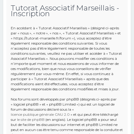
Tutorat Associatif Marseillais -
e
Inscription
r
c
En accédant à « Tutorat Associatif Marseillais » (désigné ci-après
h
par « nous », « notre », « nos », « Tutorat Associatif Marseillais » et
« https://tutorat-marseille.fr/forum »), vous acceptez d’être
e
légalement responsable des conditions suivantes. Si vous
r
n’acceptez pas d’être légalement responsable de toutes les
conditions suivantes, veuillez ne pas utiliser et accéder à « Tutorat
Associatif Marseillais ». Nous pouvons modifier ces conditions à
n’importe quel moment et nous essaierons de vous informer de
ces modifications, bien que nous vous conseillons de vérifier
régulièrement par vous-même. En effet, si vous continuez à
participer à « Tutorat Associatif Marseillais » après que des
modifications aient été effectuées, vous acceptez d’être
légalement responsable des conditions modifiées et mises à jour.
Nos forums sont développés par phpBB (désignés ci-après par
« logiciel phpBB » et « phpBB Limited ») qui est un logiciel de
forum de discussions déclaré sous la «
licence publique générale GNU 2.0
» et qui peut être téléchargé
sur
le site de phpBB
(en anglais). Le logiciel phpBB a pour seul
but de faciliter les discussions sur internet et phpBB Limited ne
peut en aucun cas être tenu comme responsable de la conduite et