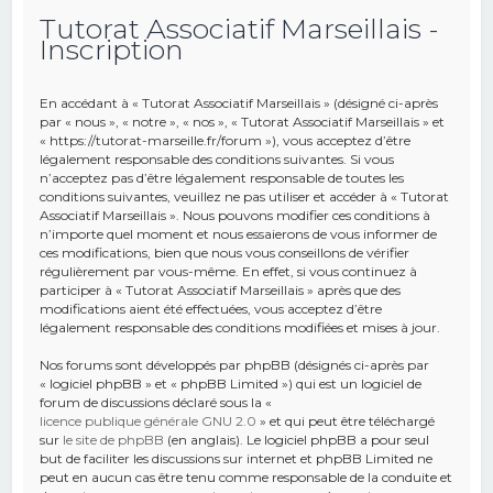
Tutorat Associatif Marseillais -
e
Inscription
r
c
En accédant à « Tutorat Associatif Marseillais » (désigné ci-après
h
par « nous », « notre », « nos », « Tutorat Associatif Marseillais » et
« https://tutorat-marseille.fr/forum »), vous acceptez d’être
e
légalement responsable des conditions suivantes. Si vous
r
n’acceptez pas d’être légalement responsable de toutes les
conditions suivantes, veuillez ne pas utiliser et accéder à « Tutorat
Associatif Marseillais ». Nous pouvons modifier ces conditions à
n’importe quel moment et nous essaierons de vous informer de
ces modifications, bien que nous vous conseillons de vérifier
régulièrement par vous-même. En effet, si vous continuez à
participer à « Tutorat Associatif Marseillais » après que des
modifications aient été effectuées, vous acceptez d’être
légalement responsable des conditions modifiées et mises à jour.
Nos forums sont développés par phpBB (désignés ci-après par
« logiciel phpBB » et « phpBB Limited ») qui est un logiciel de
forum de discussions déclaré sous la «
licence publique générale GNU 2.0
» et qui peut être téléchargé
sur
le site de phpBB
(en anglais). Le logiciel phpBB a pour seul
but de faciliter les discussions sur internet et phpBB Limited ne
peut en aucun cas être tenu comme responsable de la conduite et