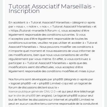
Tutorat Associatif Marseillais -
e
Inscription
r
c
En accédant à « Tutorat Associatif Marseillais » (désigné ci-après
h
par « nous », « notre », « nos », « Tutorat Associatif Marseillais » et
« https://tutorat-marseille.fr/forum »), vous acceptez d’être
e
légalement responsable des conditions suivantes. Si vous
r
n’acceptez pas d’être légalement responsable de toutes les
conditions suivantes, veuillez ne pas utiliser et accéder à « Tutorat
Associatif Marseillais ». Nous pouvons modifier ces conditions à
n’importe quel moment et nous essaierons de vous informer de
ces modifications, bien que nous vous conseillons de vérifier
régulièrement par vous-même. En effet, si vous continuez à
participer à « Tutorat Associatif Marseillais » après que des
modifications aient été effectuées, vous acceptez d’être
légalement responsable des conditions modifiées et mises à jour.
Nos forums sont développés par phpBB (désignés ci-après par
« logiciel phpBB » et « phpBB Limited ») qui est un logiciel de
forum de discussions déclaré sous la «
licence publique générale GNU 2.0
» et qui peut être téléchargé
sur
le site de phpBB
(en anglais). Le logiciel phpBB a pour seul
but de faciliter les discussions sur internet et phpBB Limited ne
peut en aucun cas être tenu comme responsable de la conduite et