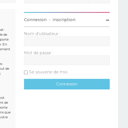
Connexion
•
Inscription
rat-
Nom d’utilisateur :
le de
mporte
e. En
alement
Mot de passe :
ns
but de
Se souvenir de moi
s
oit
ent de
porte
ons que
votre