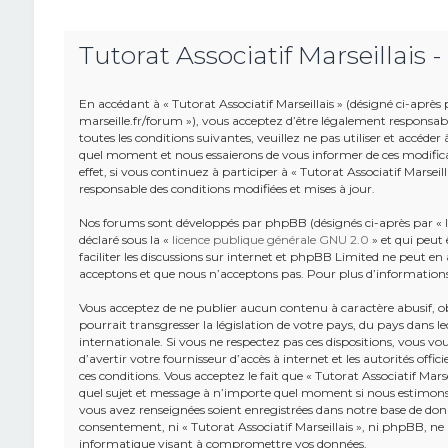
Tutorat Associatif Marseillais -
En accédant à « Tutorat Associatif Marseillais » (désigné ci-après pa
marseille.fr/forum »), vous acceptez d’être légalement responsab
toutes les conditions suivantes, veuillez ne pas utiliser et accéde
quel moment et nous essaierons de vous informer de ces modifica
effet, si vous continuez à participer à « Tutorat Associatif Marsei
responsable des conditions modifiées et mises à jour.
Nos forums sont développés par phpBB (désignés ci-après par « lo
déclaré sous la «
licence publique générale GNU 2.0
» et qui peut 
faciliter les discussions sur internet et phpBB Limited ne peut 
acceptons et que nous n’acceptons pas. Pour plus d’information
Vous acceptez de ne publier aucun contenu à caractère abusif, o
pourrait transgresser la législation de votre pays, du pays dans leq
internationale. Si vous ne respectez pas ces dispositions, vous v
d’avertir votre fournisseur d’accès à internet et les autorités offic
ces conditions. Vous acceptez le fait que « Tutorat Associatif Marse
quel sujet et message à n’importe quel moment si nous estimons c
vous avez renseignées soient enregistrées dans notre base de donn
consentement, ni « Tutorat Associatif Marseillais », ni phpBB, n
informatique visant à compromettre vos données.