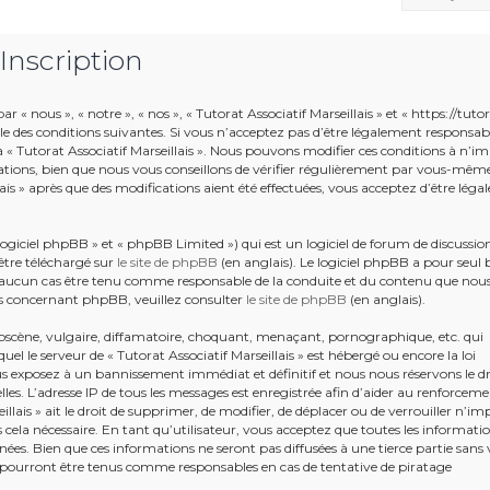
 Inscription
r « nous », « notre », « nos », « Tutorat Associatif Marseillais » et « https://tuto
le des conditions suivantes. Si vous n’acceptez pas d’être légalement responsab
r à « Tutorat Associatif Marseillais ». Nous pouvons modifier ces conditions à n’i
tions, bien que nous vous conseillons de vérifier régulièrement par vous-mêm
llais » après que des modifications aient été effectuées, vous acceptez d’être lég
giciel phpBB » et « phpBB Limited ») qui est un logiciel de forum de discussio
être téléchargé sur
le site de phpBB
(en anglais). Le logiciel phpBB a pour seul 
en aucun cas être tenu comme responsable de la conduite et du contenu que nou
s concernant phpBB, veuillez consulter
le site de phpBB
(en anglais).
bscène, vulgaire, diffamatoire, choquant, menaçant, pornographique, etc. qui
uel le serveur de « Tutorat Associatif Marseillais » est hébergé ou encore la loi
ous exposez à un bannissement immédiat et définitif et nous nous réservons le dr
ielles. L’adresse IP de tous les messages est enregistrée afin d’aider au renforcem
illais » ait le droit de supprimer, de modifier, de déplacer ou de verrouiller n’im
ela nécessaire. En tant qu’utilisateur, vous acceptez que toutes les informati
ées. Bien que ces informations ne seront pas diffusées à une tierce partie sans 
e pourront être tenus comme responsables en cas de tentative de piratage