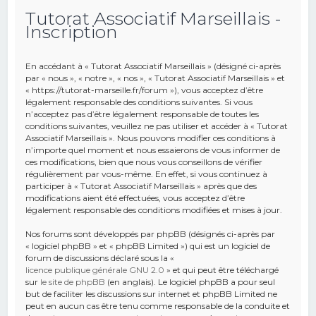
Tutorat Associatif Marseillais -
e
Inscription
r
c
En accédant à « Tutorat Associatif Marseillais » (désigné ci-après
h
par « nous », « notre », « nos », « Tutorat Associatif Marseillais » et
« https://tutorat-marseille.fr/forum »), vous acceptez d’être
e
légalement responsable des conditions suivantes. Si vous
r
n’acceptez pas d’être légalement responsable de toutes les
conditions suivantes, veuillez ne pas utiliser et accéder à « Tutorat
Associatif Marseillais ». Nous pouvons modifier ces conditions à
n’importe quel moment et nous essaierons de vous informer de
ces modifications, bien que nous vous conseillons de vérifier
régulièrement par vous-même. En effet, si vous continuez à
participer à « Tutorat Associatif Marseillais » après que des
modifications aient été effectuées, vous acceptez d’être
légalement responsable des conditions modifiées et mises à jour.
Nos forums sont développés par phpBB (désignés ci-après par
« logiciel phpBB » et « phpBB Limited ») qui est un logiciel de
forum de discussions déclaré sous la «
licence publique générale GNU 2.0
» et qui peut être téléchargé
sur
le site de phpBB
(en anglais). Le logiciel phpBB a pour seul
but de faciliter les discussions sur internet et phpBB Limited ne
peut en aucun cas être tenu comme responsable de la conduite et