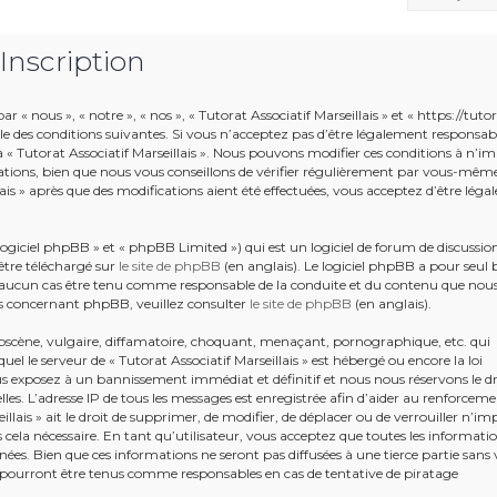
 Inscription
r « nous », « notre », « nos », « Tutorat Associatif Marseillais » et « https://tuto
le des conditions suivantes. Si vous n’acceptez pas d’être légalement responsab
r à « Tutorat Associatif Marseillais ». Nous pouvons modifier ces conditions à n’i
tions, bien que nous vous conseillons de vérifier régulièrement par vous-mêm
llais » après que des modifications aient été effectuées, vous acceptez d’être lég
giciel phpBB » et « phpBB Limited ») qui est un logiciel de forum de discussio
être téléchargé sur
le site de phpBB
(en anglais). Le logiciel phpBB a pour seul 
en aucun cas être tenu comme responsable de la conduite et du contenu que nou
s concernant phpBB, veuillez consulter
le site de phpBB
(en anglais).
bscène, vulgaire, diffamatoire, choquant, menaçant, pornographique, etc. qui
uel le serveur de « Tutorat Associatif Marseillais » est hébergé ou encore la loi
ous exposez à un bannissement immédiat et définitif et nous nous réservons le dr
ielles. L’adresse IP de tous les messages est enregistrée afin d’aider au renforcem
illais » ait le droit de supprimer, de modifier, de déplacer ou de verrouiller n’im
ela nécessaire. En tant qu’utilisateur, vous acceptez que toutes les informati
ées. Bien que ces informations ne seront pas diffusées à une tierce partie sans 
e pourront être tenus comme responsables en cas de tentative de piratage