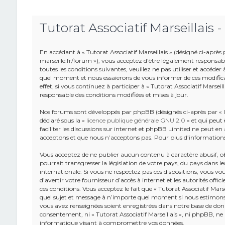
Tutorat Associatif Marseillais -
En accédant à « Tutorat Associatif Marseillais » (désigné ci-après pa
marseille.fr/forum »), vous acceptez d’être légalement responsab
toutes les conditions suivantes, veuillez ne pas utiliser et accéde
quel moment et nous essaierons de vous informer de ces modifica
effet, si vous continuez à participer à « Tutorat Associatif Marsei
responsable des conditions modifiées et mises à jour.
Nos forums sont développés par phpBB (désignés ci-après par « lo
déclaré sous la «
licence publique générale GNU 2.0
» et qui peut 
faciliter les discussions sur internet et phpBB Limited ne peut 
acceptons et que nous n’acceptons pas. Pour plus d’information
Vous acceptez de ne publier aucun contenu à caractère abusif, o
pourrait transgresser la législation de votre pays, du pays dans leq
internationale. Si vous ne respectez pas ces dispositions, vous v
d’avertir votre fournisseur d’accès à internet et les autorités offic
ces conditions. Vous acceptez le fait que « Tutorat Associatif Marse
quel sujet et message à n’importe quel moment si nous estimons c
vous avez renseignées soient enregistrées dans notre base de donn
consentement, ni « Tutorat Associatif Marseillais », ni phpBB, n
informatique visant à compromettre vos données.