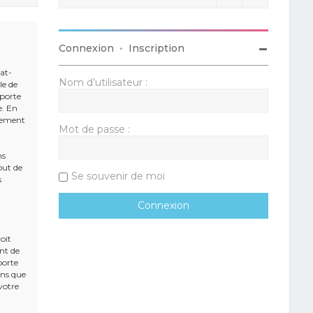
Connexion
•
Inscription
rat-
Nom d’utilisateur :
le de
mporte
e. En
alement
Mot de passe :
ns
but de
Se souvenir de moi
s
oit
ent de
porte
ons que
votre