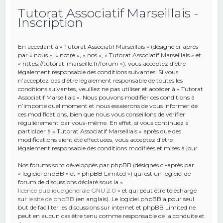
Tutorat Associatif Marseillais -
e
Inscription
r
c
En accédant à « Tutorat Associatif Marseillais » (désigné ci-après
h
par « nous », « notre », « nos », « Tutorat Associatif Marseillais » et
« https://tutorat-marseille.fr/forum »), vous acceptez d’être
e
légalement responsable des conditions suivantes. Si vous
r
n’acceptez pas d’être légalement responsable de toutes les
conditions suivantes, veuillez ne pas utiliser et accéder à « Tutorat
Associatif Marseillais ». Nous pouvons modifier ces conditions à
n’importe quel moment et nous essaierons de vous informer de
ces modifications, bien que nous vous conseillons de vérifier
régulièrement par vous-même. En effet, si vous continuez à
participer à « Tutorat Associatif Marseillais » après que des
modifications aient été effectuées, vous acceptez d’être
légalement responsable des conditions modifiées et mises à jour.
Nos forums sont développés par phpBB (désignés ci-après par
« logiciel phpBB » et « phpBB Limited ») qui est un logiciel de
forum de discussions déclaré sous la «
licence publique générale GNU 2.0
» et qui peut être téléchargé
sur
le site de phpBB
(en anglais). Le logiciel phpBB a pour seul
but de faciliter les discussions sur internet et phpBB Limited ne
peut en aucun cas être tenu comme responsable de la conduite et