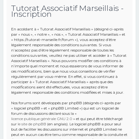
Tutorat Associatif Marseillais -
e
Inscription
r
c
En accédant à « Tutorat Associatif Marseillais » (désigné ci-après
h
par « nous », « notre », « nos », « Tutorat Associatif Marseillais » et
« https://tutorat-marseille.fr/forum »), vous acceptez d’être
e
légalement responsable des conditions suivantes. Si vous
r
n’acceptez pas d’être légalement responsable de toutes les
conditions suivantes, veuillez ne pas utiliser et accéder à « Tutorat
Associatif Marseillais ». Nous pouvons modifier ces conditions à
n’importe quel moment et nous essaierons de vous informer de
ces modifications, bien que nous vous conseillons de vérifier
régulièrement par vous-même. En effet, si vous continuez à
participer à « Tutorat Associatif Marseillais » après que des
modifications aient été effectuées, vous acceptez d’être
légalement responsable des conditions modifiées et mises à jour.
Nos forums sont développés par phpBB (désignés ci-après par
« logiciel phpBB » et « phpBB Limited ») qui est un logiciel de
forum de discussions déclaré sous la «
licence publique générale GNU 2.0
» et qui peut être téléchargé
sur
le site de phpBB
(en anglais). Le logiciel phpBB a pour seul
but de faciliter les discussions sur internet et phpBB Limited ne
peut en aucun cas être tenu comme responsable de la conduite et