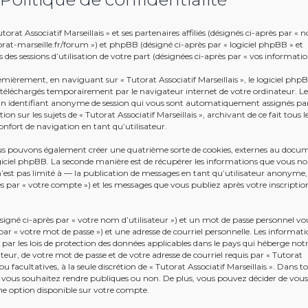
rat Associatif Marseillais » et ses partenaires affiliés (désignés ci-après par « n
tutorat-marseille.fr/forum ») et phpBB (désigné ci-après par « logiciel phpBB » et
 des sessions d’utilisation de votre part (désignées ci-après par « vos informatio
emièrement, en naviguant sur « Tutorat Associatif Marseillais », le logiciel php
s téléchargés temporairement par le navigateur internet de votre ordinateur. L
t un identifiant anonyme de session qui vous sont automatiquement assignés par
n sur les sujets de « Tutorat Associatif Marseillais », archivant de ce fait tous l
nfort de navigation en tant qu’utilisateur.
 nous pouvons également créer une quatrième sorte de cookies, externes au docu
giciel phpBB. La seconde manière est de récupérer les informations que vous n
’est pas limité à — la publication de messages en tant qu’utilisateur anonyme,
près par « votre compte ») et les messages que vous publiez après votre inscriptio
gné ci-après par « votre nom d’utilisateur ») et un mot de passe personnel vo
r « votre mot de passe ») et une adresse de courriel personnelle. Les informati
 par les lois de protection des données applicables dans le pays qui héberge not
teur, de votre mot de passe et de votre adresse de courriel requis par « Tutorat
ou facultatives, à la seule discrétion de « Tutorat Associatif Marseillais ». Dans to
 vous souhaitez rendre publiques ou non. De plus, vous pouvez décider de vous
une option disponible sur votre compte.