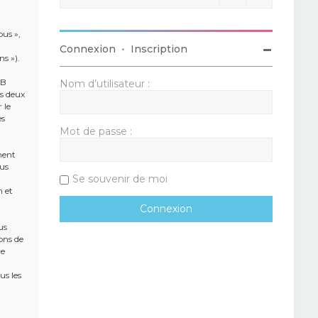
ous »,
Connexion
•
Inscription
ns »).
BB
Nom d’utilisateur :
es deux
 le
es
Mot de passe :
ment
ous
Se souvenir de moi
n et
us
ons de
re
us les