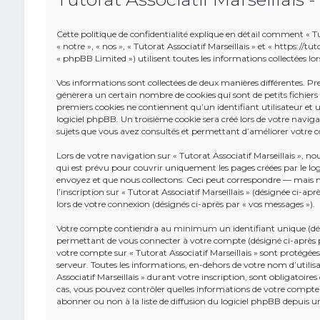
Cette politique de confidentialité explique en détail comment « Tuto
« notre », « nos », « Tutorat Associatif Marseillais » et « https://
« phpBB Limited ») utilisent toutes les informations collectées lors
Vos informations sont collectées de deux manières différentes. Pr
génèrera un certain nombre de cookies qui sont de petits fichier
premiers cookies ne contiennent qu’un identifiant utilisateur e
logiciel phpBB. Un troisième cookie sera créé lors de votre navigatio
sujets que vous avez consultés et permettant d’améliorer votre co
Lors de votre navigation sur « Tutorat Associatif Marseillais »,
qui est prévu pour couvrir uniquement les pages créées par le lo
envoyez et que nous collectons. Ceci peut correspondre — mais n
l’inscription sur « Tutorat Associatif Marseillais » (désignée ci-a
lors de votre connexion (désignés ci-après par « vos messages »).
Votre compte contiendra au minimum un identifiant unique (dési
permettant de vous connecter à votre compte (désigné ci-après pa
votre compte sur « Tutorat Associatif Marseillais » sont protégées
serveur. Toutes les informations, en-dehors de votre nom d’utilisa
Associatif Marseillais » durant votre inscription, sont obligatoires 
cas, vous pouvez contrôler quelles informations de votre compte
abonner ou non à la liste de diffusion du logiciel phpBB depuis 