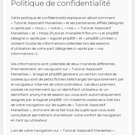
Politique de confidentialité
e
r
Cette politique de confidentialité explique en détail comment
c
« Tutorat Associatif Marseillais » et ses partenaires affiliés (désignés
ci-après par « nous », « notre », « nos », « Tutorat Associatif
h
Marseillais » et « https://tutorat-marseille.fr/forum ») et phpBB
(désigné ci-après par « logiciel phpBB » et « phpBB Limited »)
e
utilisent toutes les informations collectées lors des sessions
r
d’utilisation de votre part (désignées ci-après par « vos
informations »).
Vos informations sont collectées de deux manières différentes.
Premièrement, en naviguant sur « Tutorat Associatif
Marseillais », le logiciel phpBB génèrera un certain nombre de
cookies qui sont de petits fichiers téléchargés temporairement par
le navigateur internet de votre ordinateur. Les deux premiers
cookies ne contiennent qu’un identifiant utilisateur et un
identifiant anonyme de session qui vous sont automatiquement
assignés par le logiciel phpBB. Un troisième cookie sera créé lors
de votre navigation sur les sujets de « Tutorat Associatif
Marseillais », archivant de ce fait tous les sujets que vous avez
consultés et permettant d’améliorer votre confort de navigation
en tant qu’utilisateur.
Lors de votre navigation sur « Tutorat Associatif Marseillais »,