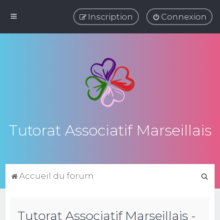
Inscription
Connexion
Tutorat Associatif Marseillais
R
Accueil du forum
e
c
Tutorat Associatif Marseillais -
h