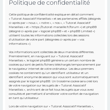
Politique de confidentialité
e
r
Cette politique de confidentialité explique en détail comment
c
« Tutorat Associatif Marseillais » et ses partenaires affiliés (désignés
ci-après par « nous », « notre », « nos », « Tutorat Associatif
h
Marseillais » et « https://tutorat-marseille.fr/forum ») et phpBB
(désigné ci-après par « logiciel phpBB » et « phpBB Limited »)
e
utilisent toutes les informations collectées lors des sessions
r
d’utilisation de votre part (désignées ci-après par « vos
informations »).
Vos informations sont collectées de deux manières différentes.
Premièrement, en naviguant sur « Tutorat Associatif
Marseillais », le logiciel phpBB génèrera un certain nombre de
cookies qui sont de petits fichiers téléchargés temporairement par
le navigateur internet de votre ordinateur. Les deux premiers
cookies ne contiennent qu’un identifiant utilisateur et un
identifiant anonyme de session qui vous sont automatiquement
assignés par le logiciel phpBB. Un troisième cookie sera créé lors
de votre navigation sur les sujets de « Tutorat Associatif
Marseillais », archivant de ce fait tous les sujets que vous avez
consultés et permettant d’améliorer votre confort de navigation
en tant qu’utilisateur.
Lors de votre navigation sur « Tutorat Associatif Marseillais »,