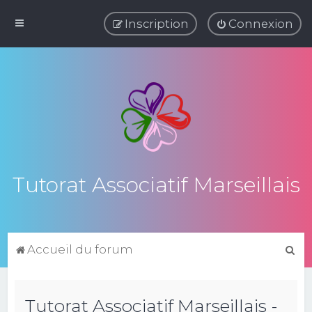
Inscription
Connexion
Tutorat Associatif Marseillais
R
Accueil du forum
e
c
Tutorat Associatif Marseillais -
h