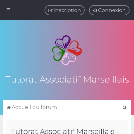
Inscription
Connexion
Tutorat Associatif Marseillais
R
Accueil du forum
e
c
Tutorat Associatif Marseillais -
h