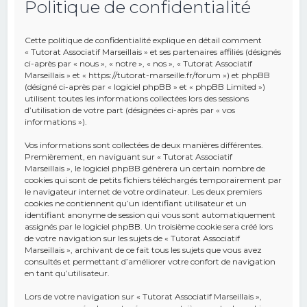
Politique de confidentialité
e
r
Cette politique de confidentialité explique en détail comment
c
« Tutorat Associatif Marseillais » et ses partenaires affiliés (désignés
ci-après par « nous », « notre », « nos », « Tutorat Associatif
h
Marseillais » et « https://tutorat-marseille.fr/forum ») et phpBB
(désigné ci-après par « logiciel phpBB » et « phpBB Limited »)
e
utilisent toutes les informations collectées lors des sessions
r
d’utilisation de votre part (désignées ci-après par « vos
informations »).
Vos informations sont collectées de deux manières différentes.
Premièrement, en naviguant sur « Tutorat Associatif
Marseillais », le logiciel phpBB génèrera un certain nombre de
cookies qui sont de petits fichiers téléchargés temporairement par
le navigateur internet de votre ordinateur. Les deux premiers
cookies ne contiennent qu’un identifiant utilisateur et un
identifiant anonyme de session qui vous sont automatiquement
assignés par le logiciel phpBB. Un troisième cookie sera créé lors
de votre navigation sur les sujets de « Tutorat Associatif
Marseillais », archivant de ce fait tous les sujets que vous avez
consultés et permettant d’améliorer votre confort de navigation
en tant qu’utilisateur.
Lors de votre navigation sur « Tutorat Associatif Marseillais »,