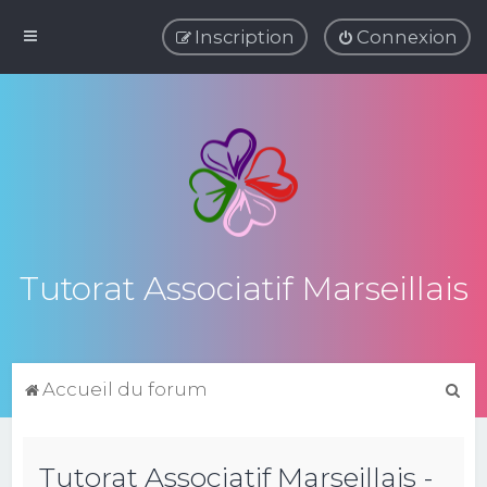
Inscription
Connexion
Tutorat Associatif Marseillais
R
Accueil du forum
e
c
Tutorat Associatif Marseillais -
h