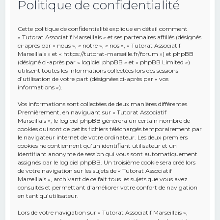
Politique de confidentialité
e
r
Cette politique de confidentialité explique en détail comment
c
« Tutorat Associatif Marseillais » et ses partenaires affiliés (désignés
ci-après par « nous », « notre », « nos », « Tutorat Associatif
h
Marseillais » et « https://tutorat-marseille.fr/forum ») et phpBB
(désigné ci-après par « logiciel phpBB » et « phpBB Limited »)
e
utilisent toutes les informations collectées lors des sessions
r
d’utilisation de votre part (désignées ci-après par « vos
informations »).
Vos informations sont collectées de deux manières différentes.
Premièrement, en naviguant sur « Tutorat Associatif
Marseillais », le logiciel phpBB génèrera un certain nombre de
cookies qui sont de petits fichiers téléchargés temporairement par
le navigateur internet de votre ordinateur. Les deux premiers
cookies ne contiennent qu’un identifiant utilisateur et un
identifiant anonyme de session qui vous sont automatiquement
assignés par le logiciel phpBB. Un troisième cookie sera créé lors
de votre navigation sur les sujets de « Tutorat Associatif
Marseillais », archivant de ce fait tous les sujets que vous avez
consultés et permettant d’améliorer votre confort de navigation
en tant qu’utilisateur.
Lors de votre navigation sur « Tutorat Associatif Marseillais »,