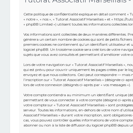
Cette politique de confidentialité explique en détail comment « Tuto
« notre », « nos », « Tutorat Associatif Marseillais » et « https://
« phpBB Limited ») utilisent toutes les informations collectées lors
Vos informations sont collectées de deux manières différentes. Pr
génèrera un certain nombre de cookies qui sont de petits fichier
premiers cookies ne contiennent qu’un identifiant utilisateur e
logiciel phpBB. Un troisième cookie sera créé lors de votre navigatio
sujets que vous avez consultés et permettant d’améliorer votre co
Lors de votre navigation sur « Tutorat Associatif Marseillais »,
qui est prévu pour couvrir uniquement les pages créées par le lo
envoyez et que nous collectons. Ceci peut correspondre — mais n
l’inscription sur « Tutorat Associatif Marseillais » (désignée ci-a
lors de votre connexion (désignés ci-après par « vos messages »).
Votre compte contiendra au minimum un identifiant unique (dési
permettant de vous connecter à votre compte (désigné ci-après pa
votre compte sur « Tutorat Associatif Marseillais » sont protégées
serveur. Toutes les informations, en-dehors de votre nom d’utilisa
Associatif Marseillais » durant votre inscription, sont obligatoires 
cas, vous pouvez contrôler quelles informations de votre compte
abonner ou non à la liste de diffusion du logiciel phpBB depuis 