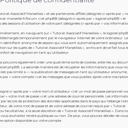
rat Associatif Marseillais » et ses partenaires affiliés (désignés ci-après par « n
tutorat-marseille.fr/forum ») et phpBB (désigné ci-après par « logiciel phpBB » et
 des sessions d’utilisation de votre part (désignées ci-après par « vos informatio
emièrement, en naviguant sur « Tutorat Associatif Marseillais », le logiciel php
s téléchargés temporairement par le navigateur internet de votre ordinateur. L
t un identifiant anonyme de session qui vous sont automatiquement assignés par
n sur les sujets de « Tutorat Associatif Marseillais », archivant de ce fait tous l
nfort de navigation en tant qu’utilisateur.
 nous pouvons également créer une quatrième sorte de cookies, externes au docu
giciel phpBB. La seconde manière est de récupérer les informations que vous n
’est pas limité à — la publication de messages en tant qu’utilisateur anonyme,
près par « votre compte ») et les messages que vous publiez après votre inscriptio
gné ci-après par « votre nom d’utilisateur ») et un mot de passe personnel vo
r « votre mot de passe ») et une adresse de courriel personnelle. Les informati
 par les lois de protection des données applicables dans le pays qui héberge not
teur, de votre mot de passe et de votre adresse de courriel requis par « Tutorat
ou facultatives, à la seule discrétion de « Tutorat Associatif Marseillais ». Dans to
 vous souhaitez rendre publiques ou non. De plus, vous pouvez décider de vous
une option disponible sur votre compte.