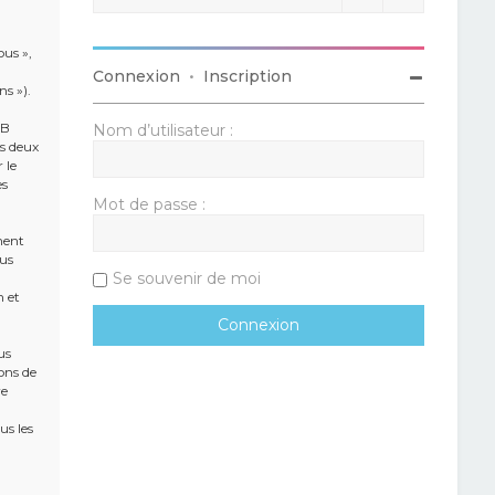
ous »,
Connexion
•
Inscription
ns »).
BB
Nom d’utilisateur :
es deux
 le
es
Mot de passe :
ment
ous
Se souvenir de moi
n et
us
ons de
re
us les