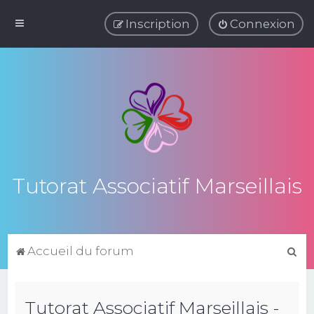
Inscription
Connexion
Tutorat Associatif Marseillais
R
Accueil du forum
e
c
Tutorat Associatif Marseillais -
h