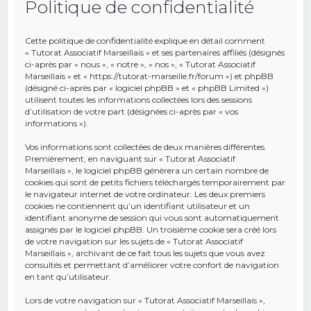
Politique de confidentialité
e
r
Cette politique de confidentialité explique en détail comment
c
« Tutorat Associatif Marseillais » et ses partenaires affiliés (désignés
ci-après par « nous », « notre », « nos », « Tutorat Associatif
h
Marseillais » et « https://tutorat-marseille.fr/forum ») et phpBB
(désigné ci-après par « logiciel phpBB » et « phpBB Limited »)
e
utilisent toutes les informations collectées lors des sessions
r
d’utilisation de votre part (désignées ci-après par « vos
informations »).
Vos informations sont collectées de deux manières différentes.
Premièrement, en naviguant sur « Tutorat Associatif
Marseillais », le logiciel phpBB génèrera un certain nombre de
cookies qui sont de petits fichiers téléchargés temporairement par
le navigateur internet de votre ordinateur. Les deux premiers
cookies ne contiennent qu’un identifiant utilisateur et un
identifiant anonyme de session qui vous sont automatiquement
assignés par le logiciel phpBB. Un troisième cookie sera créé lors
de votre navigation sur les sujets de « Tutorat Associatif
Marseillais », archivant de ce fait tous les sujets que vous avez
consultés et permettant d’améliorer votre confort de navigation
en tant qu’utilisateur.
Lors de votre navigation sur « Tutorat Associatif Marseillais »,