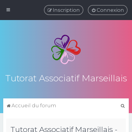
Inscription
Connexion
Tutorat Associatif Marseillais
R
Accueil du forum
e
c
Tutorat Associatif Marseillais -
h