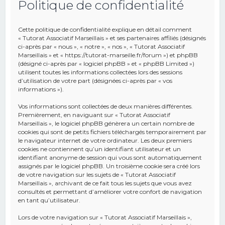
Politique de confidentialité
e
r
Cette politique de confidentialité explique en détail comment
c
« Tutorat Associatif Marseillais » et ses partenaires affiliés (désignés
ci-après par « nous », « notre », « nos », « Tutorat Associatif
h
Marseillais » et « https://tutorat-marseille.fr/forum ») et phpBB
(désigné ci-après par « logiciel phpBB » et « phpBB Limited »)
e
utilisent toutes les informations collectées lors des sessions
r
d’utilisation de votre part (désignées ci-après par « vos
informations »).
Vos informations sont collectées de deux manières différentes.
Premièrement, en naviguant sur « Tutorat Associatif
Marseillais », le logiciel phpBB génèrera un certain nombre de
cookies qui sont de petits fichiers téléchargés temporairement par
le navigateur internet de votre ordinateur. Les deux premiers
cookies ne contiennent qu’un identifiant utilisateur et un
identifiant anonyme de session qui vous sont automatiquement
assignés par le logiciel phpBB. Un troisième cookie sera créé lors
de votre navigation sur les sujets de « Tutorat Associatif
Marseillais », archivant de ce fait tous les sujets que vous avez
consultés et permettant d’améliorer votre confort de navigation
en tant qu’utilisateur.
Lors de votre navigation sur « Tutorat Associatif Marseillais »,