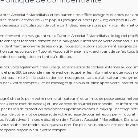
rat Associatif Marseillais » et ses partenaires affiliés (désignés ci-après par « n
tutorat-marseille.fr/forum ») et phpBB (désigné ci-après par « logiciel phpBB » et
 des sessions d’utilisation de votre part (désignées ci-après par « vos informatio
emièrement, en naviguant sur « Tutorat Associatif Marseillais », le logiciel php
s téléchargés temporairement par le navigateur internet de votre ordinateur. L
t un identifiant anonyme de session qui vous sont automatiquement assignés par
n sur les sujets de « Tutorat Associatif Marseillais », archivant de ce fait tous l
nfort de navigation en tant qu’utilisateur.
 nous pouvons également créer une quatrième sorte de cookies, externes au docu
giciel phpBB. La seconde manière est de récupérer les informations que vous n
’est pas limité à — la publication de messages en tant qu’utilisateur anonyme,
près par « votre compte ») et les messages que vous publiez après votre inscriptio
gné ci-après par « votre nom d’utilisateur ») et un mot de passe personnel vo
r « votre mot de passe ») et une adresse de courriel personnelle. Les informati
 par les lois de protection des données applicables dans le pays qui héberge not
teur, de votre mot de passe et de votre adresse de courriel requis par « Tutorat
ou facultatives, à la seule discrétion de « Tutorat Associatif Marseillais ». Dans to
 vous souhaitez rendre publiques ou non. De plus, vous pouvez décider de vous
une option disponible sur votre compte.