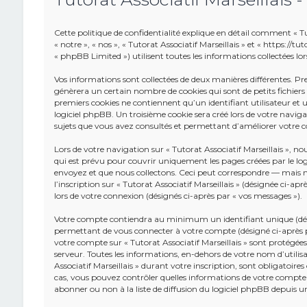
Cette politique de confidentialité explique en détail comment « Tuto
« notre », « nos », « Tutorat Associatif Marseillais » et « https://
« phpBB Limited ») utilisent toutes les informations collectées lors
Vos informations sont collectées de deux manières différentes. Pr
génèrera un certain nombre de cookies qui sont de petits fichier
premiers cookies ne contiennent qu’un identifiant utilisateur e
logiciel phpBB. Un troisième cookie sera créé lors de votre navigatio
sujets que vous avez consultés et permettant d’améliorer votre co
Lors de votre navigation sur « Tutorat Associatif Marseillais »,
qui est prévu pour couvrir uniquement les pages créées par le lo
envoyez et que nous collectons. Ceci peut correspondre — mais n
l’inscription sur « Tutorat Associatif Marseillais » (désignée ci-a
lors de votre connexion (désignés ci-après par « vos messages »).
Votre compte contiendra au minimum un identifiant unique (dési
permettant de vous connecter à votre compte (désigné ci-après pa
votre compte sur « Tutorat Associatif Marseillais » sont protégées
serveur. Toutes les informations, en-dehors de votre nom d’utilisa
Associatif Marseillais » durant votre inscription, sont obligatoires 
cas, vous pouvez contrôler quelles informations de votre compte
abonner ou non à la liste de diffusion du logiciel phpBB depuis 