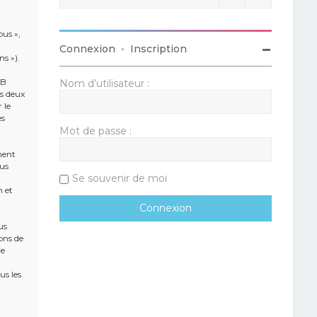
ous »,
Connexion
•
Inscription
ns »).
BB
Nom d’utilisateur :
es deux
 le
es
Mot de passe :
ment
ous
Se souvenir de moi
n et
us
ons de
re
us les