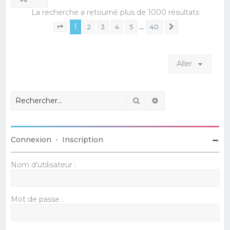
La recherche a retourné plus de 1000 résultats
1
…
2
3
4
5
40
Suivant
Page
1
sur
40
Aller
Rechercher
Recherche avancé
Connexion
•
Inscription
Nom d’utilisateur :
Mot de passe :