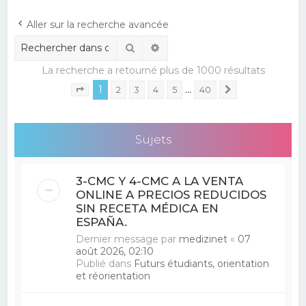
e
Aller sur la recherche avancée
r
Rechercher
Recherche avancée
c
La recherche a retourné plus de 1000 résultats
h
1
…
e
2
3
4
5
40
Suivant
Page
1
sur
40
r
Sujets
3-CMC Y 4-CMC A LA VENTA
ONLINE A PRECIOS REDUCIDOS
SIN RECETA MÉDICA EN
ESPAÑA.
Dernier message par
medizinet
«
07
août 2026, 02:10
Publié dans
Futurs étudiants, orientation
et réorientation