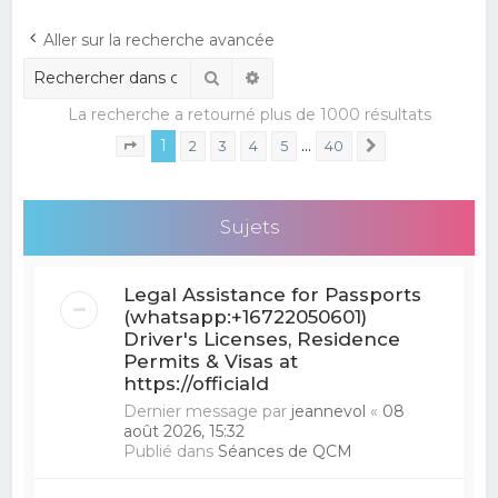
e
Aller sur la recherche avancée
r
Rechercher
Recherche avancée
c
La recherche a retourné plus de 1000 résultats
h
1
…
e
2
3
4
5
40
Suivant
Page
1
sur
40
r
Sujets
Legal Assistance for Passports
(whatsapp:+16722050601)
Driver's Licenses, Residence
Permits & Visas at
https://officiald
Dernier message par
jeannevol
«
08
août 2026, 15:32
Publié dans
Séances de QCM