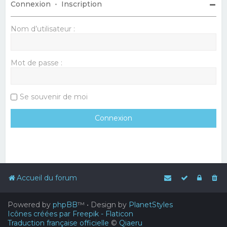
Connexion
•
Inscription
Nom d’utilisateur :
Mot de passe :
Se souvenir de moi
Accueil du forum
Powered by
phpBB
™
• Design by
PlanetStyles
Icônes créées par Freepik - Flaticon
Traduction française officielle
©
Qiaeru