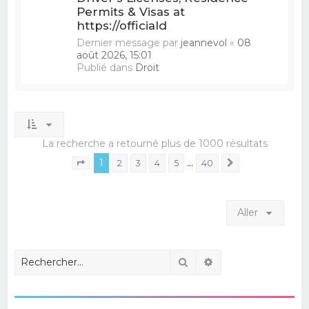
Permits & Visas at
https://officiald
Dernier message par
jeannevol
«
08
août 2026, 15:01
Publié dans
Droit
La recherche a retourné plus de 1000 résultats
1
…
2
3
4
5
40
Suivant
Page
1
sur
40
Aller
Rechercher
Recherche avancé