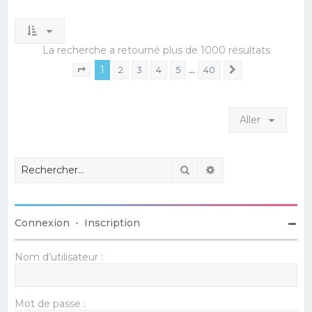
La recherche a retourné plus de 1000 résultats
1
…
2
3
4
5
40
Suivant
Page
1
sur
40
Aller
Rechercher
Recherche avancé
Connexion
•
Inscription
Nom d’utilisateur :
Mot de passe :