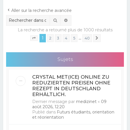
e
Aller sur la recherche avancée
r
Rechercher
Recherche avancée
c
La recherche a retourné plus de 1000 résultats
h
1
…
e
2
3
4
5
40
Suivant
Page
1
sur
40
r
Sujets
CRYSTAL MET(ICE) ONLINE ZU
REDUZIERTEN PREISEN OHNE
REZEPT IN DEUTSCHLAND
ERHÄLTLICH.
Dernier message par
medizinet
«
09
août 2026, 12:20
Publié dans
Futurs étudiants, orientation
et réorientation