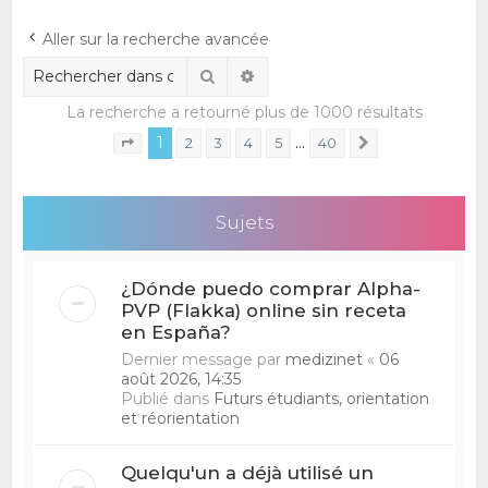
e
Aller sur la recherche avancée
r
Rechercher
Recherche avancée
c
La recherche a retourné plus de 1000 résultats
h
1
…
e
2
3
4
5
40
Suivant
Page
1
sur
40
r
Sujets
¿Dónde puedo comprar Alpha-
PVP (Flakka) online sin receta
en España?
Dernier message par
medizinet
«
06
août 2026, 14:35
Publié dans
Futurs étudiants, orientation
et réorientation
Quelqu'un a déjà utilisé un