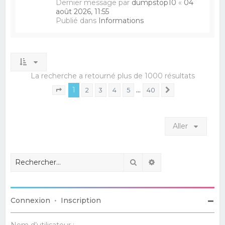
Dernier message par
dumpstop10
«
04
août 2026, 11:55
Publié dans
Informations
La recherche a retourné plus de 1000 résultats
1
…
2
3
4
5
40
Suivant
Page
1
sur
40
Aller
Rechercher
Recherche avancé
Connexion
•
Inscription
Nom d’utilisateur :