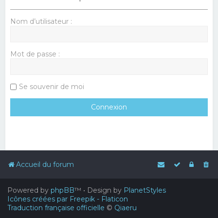
Nom d’utilisateur :
Mot de passe :
Se souvenir de moi
Accueil du forum
Powered by
phpBB
™
• Design by
PlanetStyles
Icônes créées par Freepik - Flaticon
Traduction française officielle
©
Qiaeru