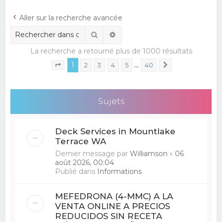
e
Aller sur la recherche avancée
r
Rechercher
Recherche avancée
c
La recherche a retourné plus de 1000 résultats
h
1
…
e
2
3
4
5
40
Suivant
Page
1
sur
40
r
Sujets
Deck Services in Mountlake
Terrace WA
Dernier message par
Williamson
«
06
août 2026, 00:04
Publié dans
Informations
MEFEDRONA (4-MMC) A LA
VENTA ONLINE A PRECIOS
REDUCIDOS SIN RECETA