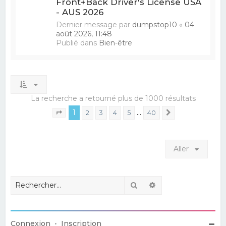
Front+Back Driver's License USA
- AUS 2026
Dernier message par
dumpstop10
«
04
août 2026, 11:48
Publié dans
Bien-être
La recherche a retourné plus de 1000 résultats
1
…
2
3
4
5
40
Suivant
Page
1
sur
40
Aller
Rechercher
Recherche avancé
Connexion
•
Inscription