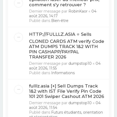
comment s'y retrouver ?
Dernier message par
RobinKaor
«
04
août 2026, 14:17
Publié dans
Bien-être
HTTP://FULLLZ.ASIA ⭐️ Sells
CLONED CARDS ATM verify Code
ATM DUMPS TRACK 1&2 WITH
PIN CASHAPP/PAYPAL
TRANSFER 2026
Dernier message par
dumpstop10
«
04
août 2026, 11:55
Publié dans
Informations
fulllz.asia [+] Sell Dumps Track
1&2 with IST File Verify Pin Code
101 201 Swiper Cashout ATM 2026
Dernier message par
dumpstop10
«
04
août 2026, 11:54
Publié dans
Futurs étudiants, orientation
et réorientation