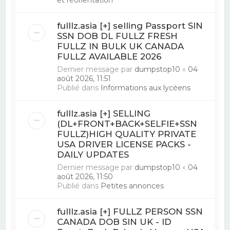
fulllz.asia [+] selling Passport SIN
SSN DOB DL FULLZ FRESH
FULLZ IN BULK UK CANADA
FULLZ AVAILABLE 2026
Dernier message par
dumpstop10
«
04
août 2026, 11:51
Publié dans
Informations aux lycéens
fulllz.asia [+] SELLING
(DL+FRONT+BACK+SELFIE+SSN
FULLZ)HIGH QUALITY PRIVATE
USA DRIVER LICENSE PACKS -
DAILY UPDATES
Dernier message par
dumpstop10
«
04
août 2026, 11:50
Publié dans
Petites annonces
fulllz.asia [+] FULLZ PERSON SSN
CANADA DOB SIN UK - ID