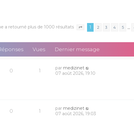
e a retourné plus de 1000 résultats
1
…
2
3
4
5
Page
1
sur
40
Réponses
Vues
Dernier message
par
medizinet
0
1
07 août 2026, 19:10
par
medizinet
0
1
07 août 2026, 19:03