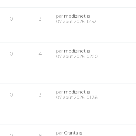
par
medizinet
0
3
07 août 2026, 12:52
par
medizinet
0
4
07 août 2026, 02:10
par
medizinet
0
3
07 août 2026, 01:38
par
Granta
0
6