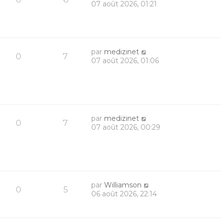
07 août 2026, 01:21
par
medizinet
0
7
07 août 2026, 01:06
par
medizinet
0
7
07 août 2026, 00:29
par
Williamson
0
5
06 août 2026, 22:14