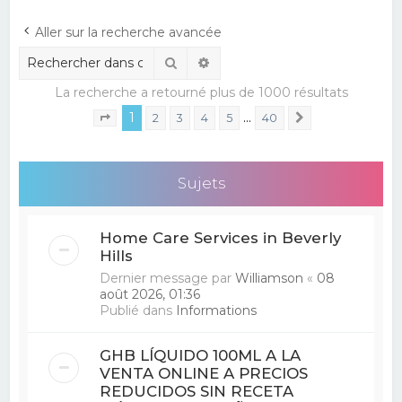
e
Aller sur la recherche avancée
r
Rechercher
Recherche avancée
c
La recherche a retourné plus de 1000 résultats
h
1
…
e
2
3
4
5
40
Suivant
Page
1
sur
40
r
Sujets
Home Care Services in Beverly
Hills
Dernier message par
Williamson
«
08
août 2026, 01:36
Publié dans
Informations
GHB LÍQUIDO 100ML A LA
VENTA ONLINE A PRECIOS
REDUCIDOS SIN RECETA