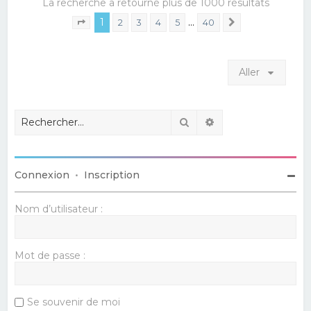
La recherche a retourné plus de 1000 résultats
1
…
2
3
4
5
40
Suivant
Page
1
sur
40
Aller
Rechercher
Recherche avancé
Connexion
•
Inscription
Nom d’utilisateur :
Mot de passe :
Se souvenir de moi