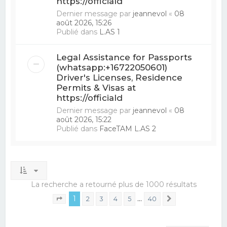
https://officiald
Dernier message par
jeannevol
«
08
août 2026, 15:26
Publié dans
L.AS 1
Legal Assistance for Passports
(whatsapp:+16722050601)
Driver's Licenses, Residence
Permits & Visas at
https://officiald
Dernier message par
jeannevol
«
08
août 2026, 15:22
Publié dans
FaceTAM L.AS 2
La recherche a retourné plus de 1000 résultats
1
…
2
3
4
5
40
Suivant
Page
1
sur
40