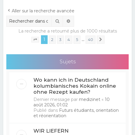
e
Aller sur la recherche avancée
r
Rechercher
Recherche avancée
c
La recherche a retourné plus de 1000 résultats
h
1
…
e
2
3
4
5
40
Suivant
Page
1
sur
40
r
Sujets
Wo kann ich in Deutschland
kolumbianisches Kokain online
ohne Rezept kaufen?
Dernier message par
medizinet
«
10
août 2026, 01:02
Publié dans
Futurs étudiants, orientation
et réorientation
WIR LIEFERN