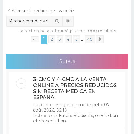
e
Aller sur la recherche avancée
r
Rechercher
Recherche avancée
c
La recherche a retourné plus de 1000 résultats
h
1
…
e
2
3
4
5
40
Suivant
Page
1
sur
40
r
Sujets
3-CMC Y 4-CMC A LA VENTA
ONLINE A PRECIOS REDUCIDOS
SIN RECETA MÉDICA EN
ESPAÑA.
Dernier message par
medizinet
«
07
août 2026, 02:10
Publié dans
Futurs étudiants, orientation
et réorientation