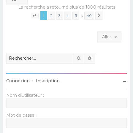
La recherche a retourné plus de 1000 résultats
1
…
2
3
4
5
40
Suivant
Page
1
sur
40
Aller
Rechercher
Recherche avancé
Connexion
•
Inscription
Nom d’utilisateur :
Mot de passe :