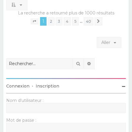
La recherche a retourné plus de 1000 résultats
1
…
2
3
4
5
40
Suivant
Page
1
sur
40
Aller
Rechercher
Recherche avancé
Connexion
•
Inscription
Nom d’utilisateur :
Mot de passe :