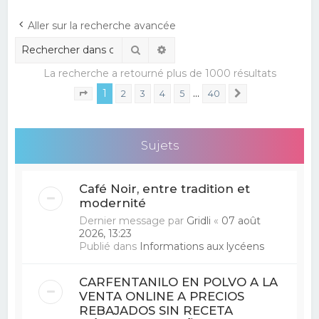
e
Aller sur la recherche avancée
r
Rechercher
Recherche avancée
c
La recherche a retourné plus de 1000 résultats
h
1
…
e
2
3
4
5
40
Suivant
Page
1
sur
40
r
Sujets
Café Noir, entre tradition et
modernité
Dernier message par
Gridli
«
07 août
2026, 13:23
Publié dans
Informations aux lycéens
CARFENTANILO EN POLVO A LA
VENTA ONLINE A PRECIOS
REBAJADOS SIN RECETA