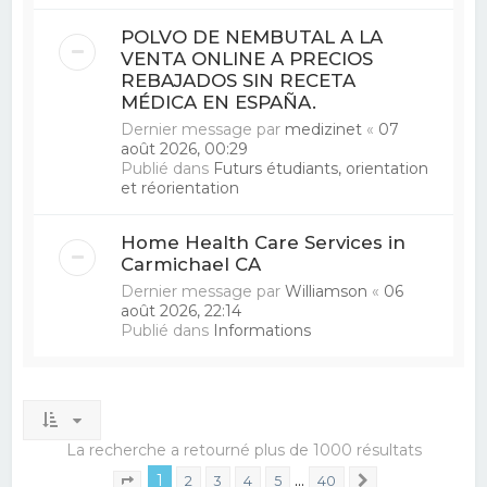
POLVO DE NEMBUTAL A LA
VENTA ONLINE A PRECIOS
REBAJADOS SIN RECETA
MÉDICA EN ESPAÑA.
Dernier message par
medizinet
«
07
août 2026, 00:29
Publié dans
Futurs étudiants, orientation
et réorientation
Home Health Care Services in
Carmichael CA
Dernier message par
Williamson
«
06
août 2026, 22:14
Publié dans
Informations
La recherche a retourné plus de 1000 résultats
1
…
2
3
4
5
40
Suivant
Page
1
sur
40