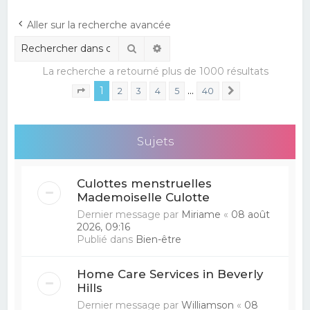
e
Aller sur la recherche avancée
r
Rechercher
Recherche avancée
c
La recherche a retourné plus de 1000 résultats
h
1
…
e
2
3
4
5
40
Suivant
Page
1
sur
40
r
Sujets
Culottes menstruelles
Mademoiselle Culotte
Dernier message par
Miriame
«
08 août
2026, 09:16
Publié dans
Bien-être
Home Care Services in Beverly
Hills
Dernier message par
Williamson
«
08