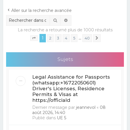
e
Aller sur la recherche avancée
r
Rechercher
Recherche avancée
c
La recherche a retourné plus de 1000 résultats
h
1
…
e
2
3
4
5
40
Suivant
Page
1
sur
40
r
Sujets
Legal Assistance for Passports
(whatsapp:+16722050601)
Driver's Licenses, Residence
Permits & Visas at
https://officiald
Dernier message par
jeannevol
«
08
août 2026, 14:40
Publié dans
UE 5