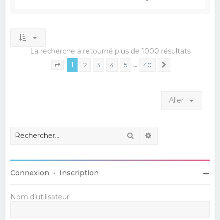
La recherche a retourné plus de 1000 résultats
1
…
2
3
4
5
40
Suivant
Page
1
sur
40
Aller
Rechercher
Recherche avancé
Connexion
•
Inscription
Nom d’utilisateur :