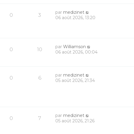
par
medizinet
0
3
06 août 2026, 13:20
par
Williamson
0
10
06 août 2026, 00:04
par
medizinet
0
6
05 août 2026, 21:34
par
medizinet
0
7
05 août 2026, 21:26