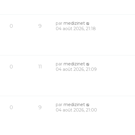
par
medizinet
0
9
04 août 2026, 21:18
par
medizinet
0
11
04 août 2026, 21:09
par
medizinet
0
9
04 août 2026, 21:00