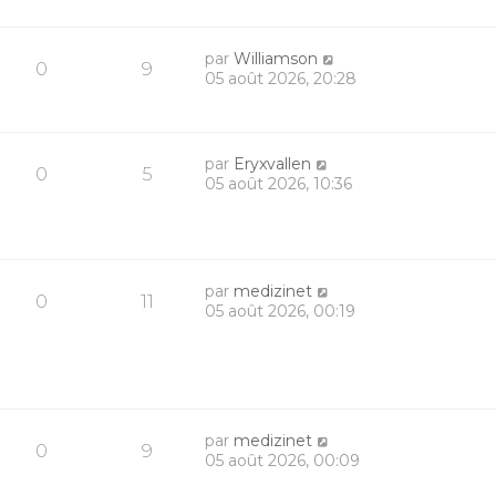
par
Williamson
0
9
05 août 2026, 20:28
par
Eryxvallen
0
5
05 août 2026, 10:36
par
medizinet
0
11
05 août 2026, 00:19
par
medizinet
0
9
05 août 2026, 00:09