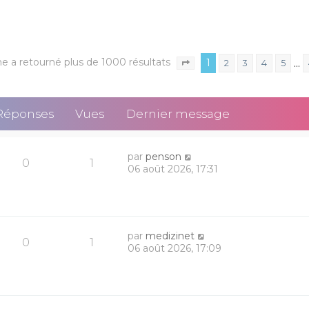
e a retourné plus de 1000 résultats
1
…
2
3
4
5
Page
1
sur
40
Réponses
Vues
Dernier message
par
penson
0
1
06 août 2026, 17:31
par
medizinet
0
1
06 août 2026, 17:09