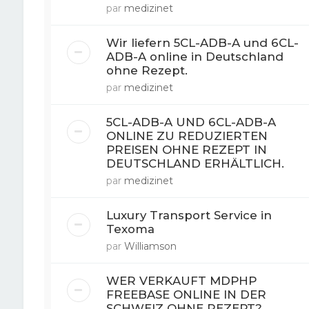
par
medizinet
Wir liefern 5CL-ADB-A und 6CL-
ADB-A online in Deutschland
ohne Rezept.
par
medizinet
5CL-ADB-A UND 6CL-ADB-A
ONLINE ZU REDUZIERTEN
PREISEN OHNE REZEPT IN
DEUTSCHLAND ERHÄLTLICH.
par
medizinet
Luxury Transport Service in
Texoma
par
Williamson
WER VERKAUFT MDPHP
FREEBASE ONLINE IN DER
SCHWEIZ OHNE REZEPT?