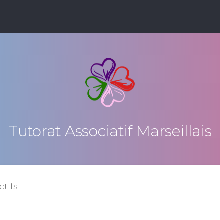
Tutorat Associatif Marseillais
ctifs