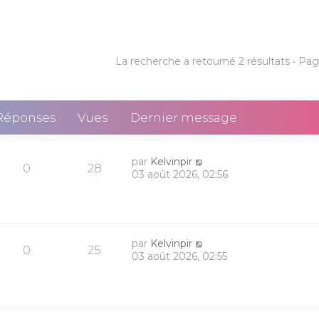
La recherche a retourné 2 résultats • Pa
Réponses
Vues
Dernier message
par
Kelvinpir
0
28
03 août 2026, 02:56
par
Kelvinpir
0
25
03 août 2026, 02:55