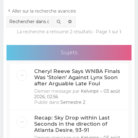
e
Aller sur la recherche avancée
r
Rechercher
Recherche avancée
c
La recherche a retourné 2 résultats • Page
1
sur
1
h
e
r
Sujets
Cheryl Reeve Says WNBA Finals
Was 'Stolen' Against Lynx Soon
after Arguable Late Foul
Dernier message par
Kelvinpir
«
03 août
2026, 02:56
Publié dans
Semestre 2
Recap: Sky Drop within Last
Seconds in the direction of
Atlanta Desire, 93-91
Dernier message par
Kelvinpir
«
03 août