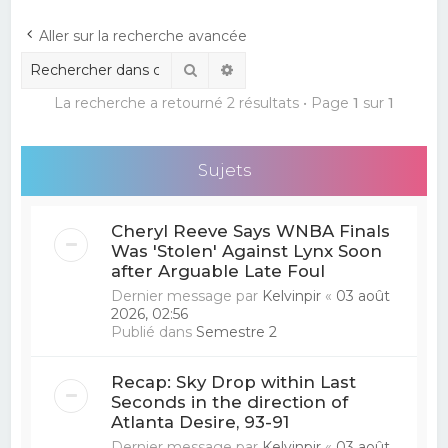
e
Aller sur la recherche avancée
r
Rechercher
Recherche avancée
c
La recherche a retourné 2 résultats • Page
1
sur
1
h
e
r
Sujets
Cheryl Reeve Says WNBA Finals
Was 'Stolen' Against Lynx Soon
after Arguable Late Foul
Dernier message par
Kelvinpir
«
03 août
2026, 02:56
Publié dans
Semestre 2
Recap: Sky Drop within Last
Seconds in the direction of
Atlanta Desire, 93-91
Dernier message par
Kelvinpir
«
03 août