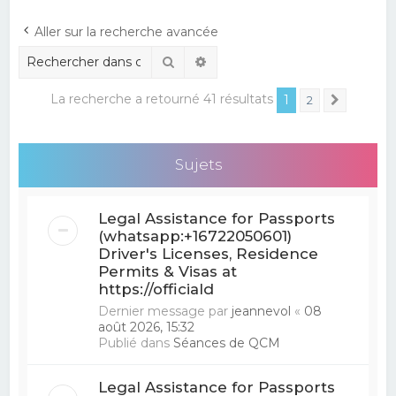
e
Aller sur la recherche avancée
r
Rechercher
Recherche avancée
c
h
La recherche a retourné 41 résultats
1
2
Suivant
e
r
Sujets
Legal Assistance for Passports
(whatsapp:+16722050601)
Driver's Licenses, Residence
Permits & Visas at
https://officiald
Dernier message par
jeannevol
«
08
août 2026, 15:32
Publié dans
Séances de QCM
Legal Assistance for Passports