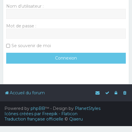
Nom d’utilisateur :
Mot de passe :
Se souvenir de moi
Accueil du forum
Powered by
phpBB
™
• Design by
PlanetStyles
Icônes créées par Freepik - Flaticon
Traduction française officielle
©
Qiaeru