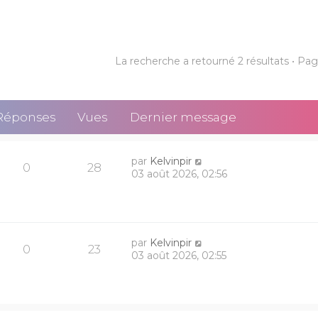
La recherche a retourné 2 résultats • Pa
Réponses
Vues
Dernier message
par
Kelvinpir
0
28
03 août 2026, 02:56
par
Kelvinpir
0
23
03 août 2026, 02:55