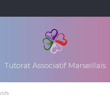
Tutorat Associatif Marseillais
ctifs