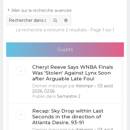
e
Aller sur la recherche avancée
r
Rechercher
Recherche avancée
c
La recherche a retourné 2 résultats • Page
1
sur
1
h
e
r
Sujets
Cheryl Reeve Says WNBA Finals
Was 'Stolen' Against Lynx Soon
after Arguable Late Foul
Dernier message par
Kelvinpir
«
03 août
2026, 02:56
Publié dans
Semestre 2
Recap: Sky Drop within Last
Seconds in the direction of
Atlanta Desire, 93-91
Dernier message par
Kelvinpir
«
03 août