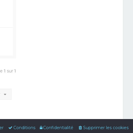
ge
1
sur
1
r
er
Conditions
Confidentialité
Supprimer les cookies