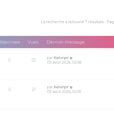
La recherche a retourné 7 résultats • Pa
Réponses
Vues
Dernier message
par
Kelvinpir
0
25
03 août 2026, 02:56
par
Kelvinpir
0
21
03 août 2026, 02:55