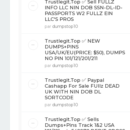
Trustlegit.Top ✅ Sell FULLZ
INFO LLC NIN DOB SSN-DL-ID-
PASSPORTS W2 FULLZ EIN
LLC'S PROS
par
dumpstop10
Trustlegit.Top ✅ NEW
DUMPS+PINS
USA/UK/EU(PRICE: $50), DUMPS
NO PIN 101/121/201/211
par
dumpstop10
Trustlegit.Top ✅ Paypal
Cashapp For Sale FUllz DEAD
UK WITH NIN DOB DL
SORTCODE
par
dumpstop10
Trustlegit.Top ✅ Sells
Dumps+Pins Track 1&2 USA