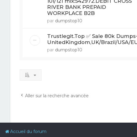
101/121 mix:542972.DEBIT CROSS
RIVER BANK PREPAID
WORKPLACE B2B
par
dumpstop10
Trustlegit.Top ✅ Sale 80k Dumps+
UnitedKingdom,UK/Brazil/USA/E
par
dumpstop10
Aller sur la recherche avancée
Accueil du forum